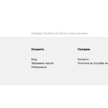
УниКредит Булбанк АД. Всички права запазени.
Клиенти
Полезно
Вход
Контакти
Забравена парола
Политика за употреба на
Информация